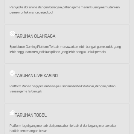
Penyedia slot online dengan beragam pilihan game menarik yang memudahkan
pemain untuk mencapai jackpot
TARUHAN OLAHRAGA
Sportsbook Gaming Platform Terbaik menawarkan lebih banyak game, odds yang
lebih tinggi, dan menyediakan pilihan yang lebih banyak untuk pemain.
TARUHAN LIVE KASINO
Platform Pilihan bagi perusahaan-perusahaan terbaik di dunia, dengan pilihan
variasi game terbanyak
TARUHAN TOGEL
Platform togel yang menarik dari perusahan terbaik di dunia yang menawarkan
hadiah kemenangan besar