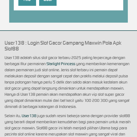
User138 : Login Slot Gacor Gampang Maxwin Pola Apk
Slot88
User138 adalah situs slot gacor terbaru 2025 paling terpercaya dengan
berbagai fitur permainan
Starlight Princess
yang memberikan kemenangan
dalam permainan judi slot online. Jenis slot terbaru ini pemain dapat
melakukan deposit dengan sangat cepat dan praktis melalui deposit pulsa
tanpa potongan hanya perlu 5 detik dan saldo akan masuk kedalam akun
slot gacor yang dapat langsung dimainkan untuk mendapatkan maxwin.
Hanya di User138 pemain akan mendapatkan akun vip slot super gacor
yang dapat dimainkan mulai dari bet kecil yaitu 100 200 300 yang sangat
diminati di berbagai kalangan di Indonesia.
Selain itu,
User138
juga sudah resmi bekerja sama dengan provider slot88
yang berarti dapat memberikan kemudahan bagi para pemain untuk meraih
slot gacor maxwin. Slot88 gacor ini telah menjadi pilihan Utama bagi para
pecinta slot online karena merupakan slot maxwin yang sangat viral dan