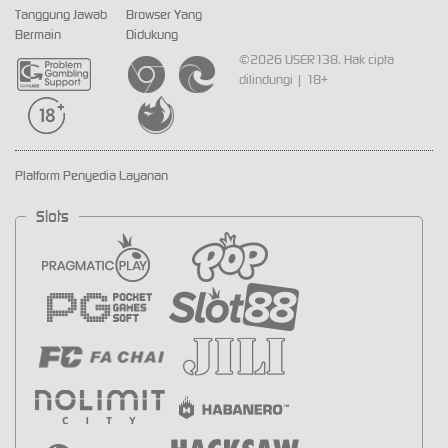
Tanggung Jawab
Browser Yang
Bermain
Didukung
©2026 USER138. Hak cipta
dilindungi | 18+
Platform Penyedia Layanan
Slots