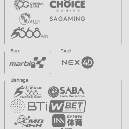
Race
Togel
Olahraga